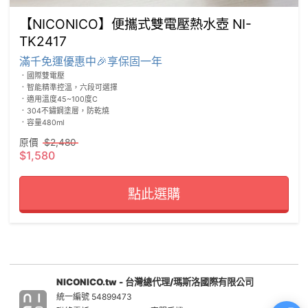
【NICONICO】便攜式雙電壓熱水壺 NI-
TK2417
滿千免運優惠中🎉享保固一年
．國際雙電壓

．智能精準控溫，六段可選擇

．適用溫度45~100度C

．304不鏽鋼塗層，防乾燒

．容量480ml
原價
$2,480
$1,580
點此選購
NICONICO.tw - 台灣總代理/瑪斯洛國際有限公司
統一編號 54899473