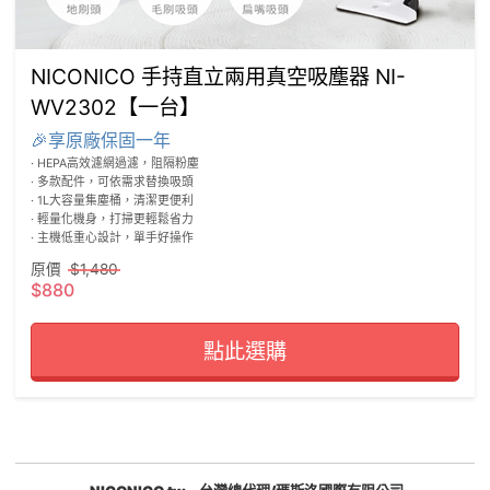
NICONICO 手持直立兩用真空吸塵器 NI-
WV2302【一台】
🎉享原廠保固一年
· HEPA高效濾網過濾，阻隔粉塵

· 多款配件，可依需求替換吸頭

· 1L大容量集塵桶，清潔更便利

· 輕量化機身，打掃更輕鬆省力

· 主機低重心設計，單手好操作
原價
$1,480
$880
點此選購