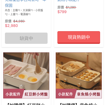
保固
原價
$1,280
內含：主機*1，大深鍋*1，小煎盤
$799
*2，上蓋*1，電源線*1
原價
$4,980
$2,980
現貨熱銷中
缺貨中