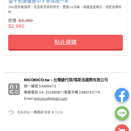
滿千免運優惠中🎉享保固一年
360度熱風循環，恆溫氣流柔和烘衣，雙重UV消毒，兩檔溫度模式，搭配各種布
料
原價
$3,280
$2,980
點此選購
NICONICO.tw - 台灣總代理/瑪斯洛國際有限公司
統一編號 54899473
聯絡電話 04-25368987 /客服手機 0989743779
Email
jpnicocs@gmail.com
本系統由
一頁商店
維護 © 2026