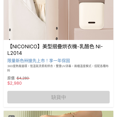
【NICONICO】美型摺疊烘衣機-乳酪色 NI-
L2014
限量新色🆕搶先上市！享一年保固
360度熱風循環，恆溫氣流柔和烘衣，雙重UV消毒，兩檔溫度模式，搭配各種布
料
原價
$4,280
$2,980
缺貨中