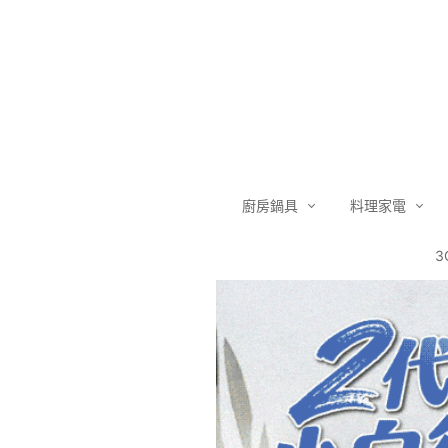
廚房鍋具
料理家電
3