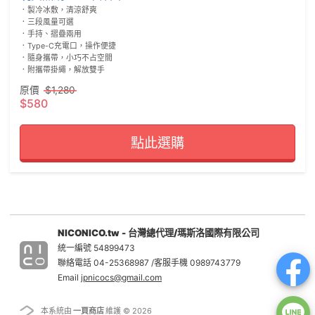
．製冷冰敷，清涼舒爽

．三段風量可選

．手持、摺疊兩用

．Type-C充電口，操作便捷

．隨身攜帶，小巧不占空間

原價
$1,280
$580
點此選購
NICONICO.tw - 台灣總代理/瑪斯洛國際有限公司
統一編號 54899473
聯絡電話 04-25368987 /客服手機 0989743779
Email
jpnicocs@gmail.com
本系統由
一頁商店
維護 © 2026