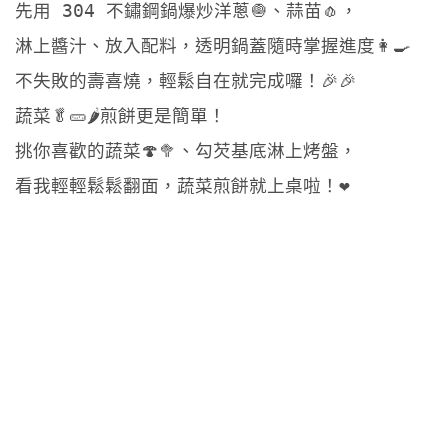
先用 304 不鏽鋼鍋爆炒洋蔥🧅、蒜苗🧄，
淋上醬汁、放入配料，透明鍋蓋隨時掌握進度👩‍🍳
不失敗的壽喜燒，輕鬆自在就完成囉！🎉🎉
蔬菜🥬🥒🌶️煎餅更是簡單！
挑你喜歡的蔬菜🍄🥦、勾芡基底淋上烤盤，
看我輕輕鬆鬆翻面，蔬菜煎餅就上桌啦！❤️