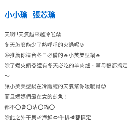
小小瑜 張芯瑜
天啊‼️天氣越來越冷啦🥶
冬天怎麼能少了熱呼呼的火鍋呢🍲
🤩推薦你這台冬日必備的🔥小美美型鍋🔥
除了煮火鍋😋還有冬天必吃的羊肉爐、薑母鴨都搞定
～
讓小美美型鍋在冷颼颼的天氣幫你暖暖胃😌
而且媽媽們最在意的煎魚！
都不⭕️會⭕️沾⭕️鍋⭕️
除此之外干貝🦐海鮮🐟牛排🥩都搞定