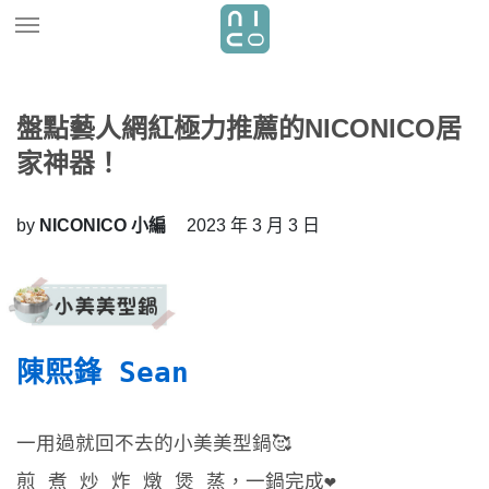
盤點藝人網紅極力推薦的NICONICO居
家神器！
by
NICONICO 小編
2023 年 3 月 3 日
陳熙鋒 Sean 
一用過就回不去的小美美型鍋🥰
煎 煮 炒 炸 燉 煲 蒸，一鍋完成❤️