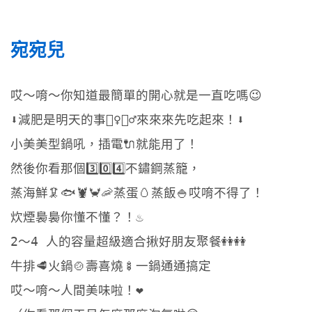
宛宛兒  
哎～唷～你知道最簡單的開心就是一直吃嗎😉
⬇️減肥是明天的事🏋️‍♀🤸‍♂來來來先吃起來！⬇️
小美美型鍋吼，插電🔌就能用了！
然後你看那個3️⃣0️⃣4️⃣不鏽鋼蒸籠，
蒸海鮮🦑🐟🦞🦀🦐蒸蛋🥚蒸飯🍚哎唷不得了！
炊煙裊裊你懂不懂？！♨️
2～4 人的容量超級適合揪好朋友聚餐👭👭
牛排🥩火鍋🍲壽喜燒🍢一鍋通通搞定
哎～唷～人間美味啦！❤️