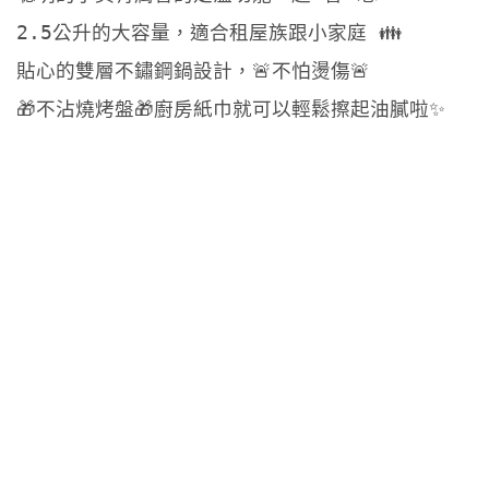
2.5公升的大容量，適合租屋族跟小家庭 👪
貼心的雙層不鏽鋼鍋設計，🚨不怕燙傷🚨
🎁不沾燒烤盤🎁廚房紙巾就可以輕鬆擦起油膩啦✨