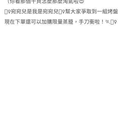
（你看那個干貝怎麼那麼淘氣啦😍
🧚‍♀宛宛兒是我是宛宛兒🧚‍♀幫大家爭取到一組烤盤
現在下單還可以加購限量蒸籠，手刀衝啦！🏃🏃‍♀