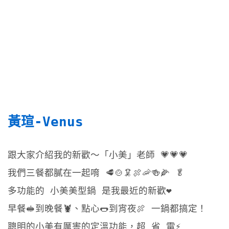
黃瑄-Venus
跟大家介紹我的新歡～「小美」老師 💗💗💗
我們三餐都膩在一起唷 🥩🍲🦑🍖🦐🍻🌽 🥬
多功能的 小美美型鍋 是我最近的新歡❤️
早餐🥪到晚餐🦞、點心🌭到宵夜🍖 一鍋都搞定！
聰明的小美有厲害的定溫功能，超 省 電⚡️