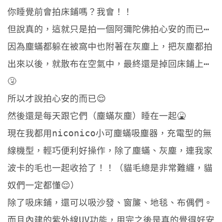
你睡覺前會拍床鋪嗎？我會！！
但說真的，這就只是拍一個阿彌陀佛拍心安的而已⋯
因為塵蟎都躲在被窩中也附著在灰塵上，把灰塵都拍
出來以後，就散布在空氣中，最終還是掉回床鋪上⋯
🤧
所以才說拍心安的而已😌
然後還是每天跟它們（塵蟎灰塵）睡在一起🤮
現在我都用niconico小可塵蟎吸塵器，充電型的無
線機型，輕巧便利好操作，除了塵蟎、灰塵，連我家
波卡的毛也一起收拾了！！（貓毛總是非常難纏，貓
奴們一定都懂😌）
除了吸床鋪，還可以吸沙發、窗簾、地毯、布偶們。
而且內建的紫外線UV功能，用完之後是真的覺得好安