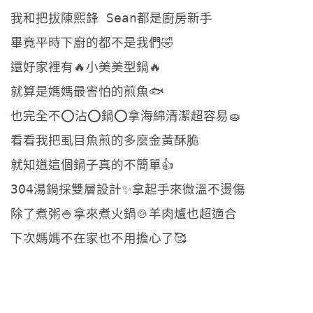
我和把拔陳熙鋒 Sean都是廚房新手
畢竟平時下廚的都不是我們🤣
還好家裡有🔥小美美型鍋🔥
就算是媽媽最害怕的煎魚🐟
也完全不⭕️沾⭕️鍋⭕️拿海綿清潔超容易🧽
看看我把虱目魚煎的多麼金黃酥脆
就知道這個鍋子真的不簡單👍
304湯鍋採雙層設計✨拿起手來微溫不燙傷
除了煮粥🍚拿來煮火鍋🍲羊肉爐也超適合
下次媽媽不在家也不用擔心了🥰