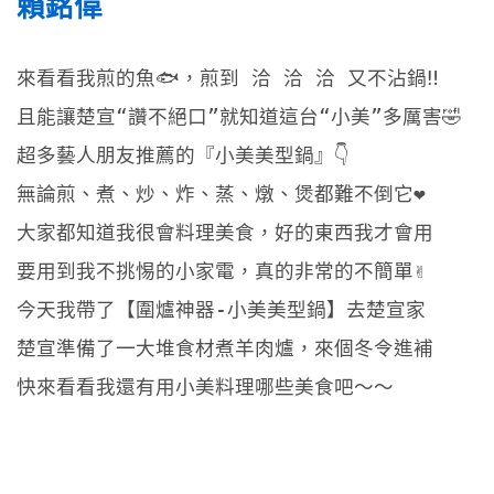
賴銘偉
來看看我煎的魚🐟，煎到 洽 洽 洽 又不沾鍋‼️
且能讓楚宣“讚不絕口”就知道這台“小美”多厲害🤣
超多藝人朋友推薦的『小美美型鍋』👇
無論煎、煮、炒、炸、蒸、燉、煲都難不倒它❤️
大家都知道我很會料理美食，好的東西我才會用
要用到我不挑惕的小家電，真的非常的不簡單✌️
今天我帶了【圍爐神器-小美美型鍋】去楚宣家
楚宣準備了一大堆食材煮羊肉爐，來個冬令進補
快來看看我還有用小美料理哪些美食吧～～