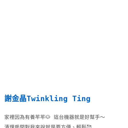
謝金晶Twinkling Ting 
家裡因為有養䒜䒜🐶 這台機器就是好幫手～
清理房間對我來說就是要方便、輕鬆🥰