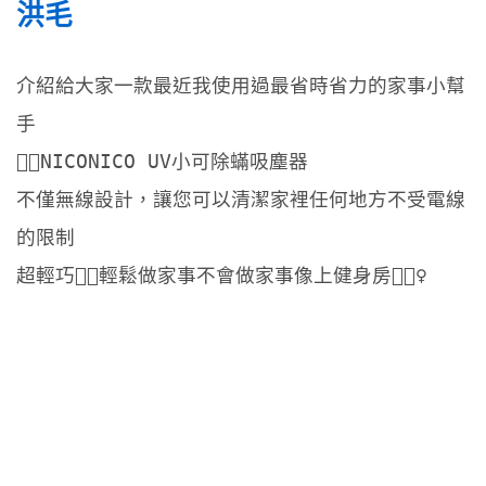
洪毛
介紹給大家一款最近我使用過最省時省力的家事小幫
手
👍🏻NICONICO UV小可除蟎吸塵器
不僅無線設計，讓您可以清潔家裡任何地方不受電線
的限制
超輕巧👌🏼輕鬆做家事不會做家事像上健身房🏋🏻‍♀️