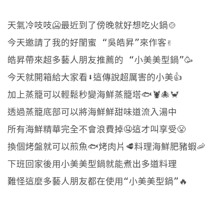
天氣冷吱吱🥶最近到了傍晚就好想吃火鍋🍲
今天邀請了我的好閨蜜 “吳皓昇”來作客✌️
皓昇帶來超多藝人朋友推薦的 “小美美型鍋”🥳
今天就開箱給大家看⬇️這傳說超厲害的小美👍
加上蒸籠可以輕鬆秒變海鮮蒸籠塔🐟🦞🐙🦀
透過蒸籠底部可以將海鮮鮮甜味道流入湯中
所有海鮮精華完全不會浪費掉🤤這才叫享受😤
換個烤盤就可以煎魚🐟烤肉片🥩料理海鮮肥豬蝦🦐
下班回家後用小美美型鍋就能煮出多道料理
難怪這麼多藝人朋友都在使用“小美美型鍋”🔥