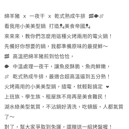
綿羊豬 x 一夜干 x 乾式熟成牛排 🥓🐡🍖
看我用小美美型鍋 打造💂美食帝國💂
來來來，教你們怎麼用這種火烤兩用的電火鍋！
先備好你想要的鍋，我都準備原味的最提鮮～
🥓 高溫把綿羊豬煎到恰恰恰，
🐡 中溫處理一夜干，讓魚皮酥脆、魚肉鮮嫩，
🍖 乾式熟成牛排，最適合超高溫逼到五分熟！
火烤兩用的小美美型鍋，插電，就輕鬆搞定 ❤️
上班族、學生族、租屋族不用再是美食難民！
湖水綠美型氣質，不沾鍋好清洗，吃頓飯，人都氣質
了～
對了，幫大家爭取到免運，還贈送一組烤盤喔！