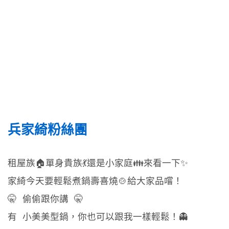
兵家綺粉絲團
租屋族🏠單身貴族💃還是小家庭👪來看一下✨
家綺今天要輕鬆煮鍋壽喜燒🍲給大家品嚐！
🤫 偷偷跟你講 🤫
有 小美美型鍋，你也可以跟我一樣輕鬆！👻