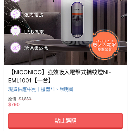
【NICONICO】強效吸入電擊式捕蚊燈NI-
EML1001【一台】
現貨供應中｜機器*1、說明書
原價
$1,880
$790
點此選購